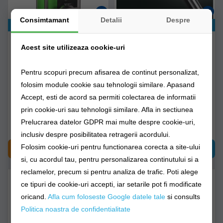
Consimtamant
Detalii
Despre
Exclusiv online!
Exclusiv online!
Stabilizator Korda
Stabilizator Starbaits Inox
Acest site utilizeaza cookie-uri
Singlez Ball Stabiliser
Pt. Suport Lanseta
Pentru scopuri precum afisarea de continut personalizat,
ksing14
a6.s24668
folosim module cookie sau tehnologii similare. Apasand
Accept, esti de acord sa permiti colectarea de informatii
Livrare 7-14 zile
Livrare 48-72 ore
prin cookie-uri sau tehnologii similare. Afla in sectiunea
159,90Lei
73,89Lei
Prelucrarea datelor GDPR mai multe despre cookie-uri,
inclusiv despre posibilitatea retragerii acordului.
Folosim cookie-uri pentru functionarea corecta a site-ului
CUMPĂRĂ
CUMPĂRĂ
si, cu acordul tau, pentru personalizarea continutului si a
reclamelor, precum si pentru analiza de trafic. Poti alege
-
%
20
ce tipuri de cookie-uri accepti, iar setarile pot fi modificate
oricand.
Afla cum foloseste Google datele tale
si consults
Politica noastra de confidentialitate