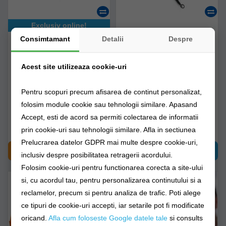
Exclusiv online!
Consimtamant
Detalii
Despre
Baliza Luminoasa Fox
Kit Marker Pentru Sondat
Halo Illuminated Marker
Fox Exocet Float
Pole Remote 1 Pole Kit
Plus Telecomanda
Acest site utilizeaza cookie-uri
cei180
cac760
Pentru scopuri precum afisarea de continut personalizat,
Livrare 7-14 zile
Livrare imediată!
folosim module cookie sau tehnologii similare. Apasand
Accept, esti de acord sa permiti colectarea de informatii
48,90Lei
1.081,44Lei
(-18%)
prin cookie-uri sau tehnologii similare. Afla in sectiunea
883,91Lei
Prelucrarea datelor GDPR mai multe despre cookie-uri,
CUMPĂRĂ
CUMPĂRĂ
inclusiv despre posibilitatea retragerii acordului.
Folosim cookie-uri pentru functionarea corecta a site-ului
si, cu acordul tau, pentru personalizarea continutului si a
reclamelor, precum si pentru analiza de trafic. Poti alege
ce tipuri de cookie-uri accepti, iar setarile pot fi modificate
oricand.
Afla cum foloseste Google datele tale
si consults