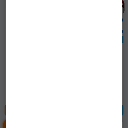
Exclusiv online!
Cap Baliza Luminoasa
Baliza Luminoasa Fox
Fox Halo Illuminated
Halo Illuminated Marker
Marker Pole Capsule
Pole Remote 2 Pole Kit
Plus Telecomanda
cei185
cei181
Livrare imediată!
Livrare 7-14 zile
180,90Lei
1.905,44Lei
(-18%)
1.556,89Lei
CUMPĂRĂ
CUMPĂRĂ
-
%
18