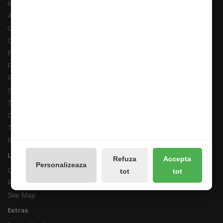
6 Rate fara Dobanda
ANPC
Costuri Transport si Transport Gratuit
Cum adaug un anunt in bazar?
Pescarul Faptelor Bune
Prelucrarea datelor GDPR
Retur 90 Zile
Solutionarea online a litigiilor
Transport Extern
Cum comand ?
Termeni si Conditii
Returnari Produse si Garantii
Linkuri Utile
Refuza
Accepta
Personalizeaza
Contacte
tot
tot
Returnări/Garantii Produse
Site Map
Extras