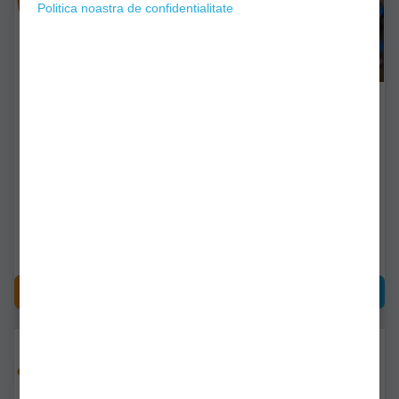
Politica noastra de confidentialitate
Pluta Marker Pentru
Pluta Marker Pentru
Sondat Fox Exocet
Sondat Korda Marker
Float Slr Balsa
cac759
kmfbs
Livrare imediată!
Livrare imediată!
39,91Lei
53,91Lei
CUMPĂRĂ
CUMPĂRĂ