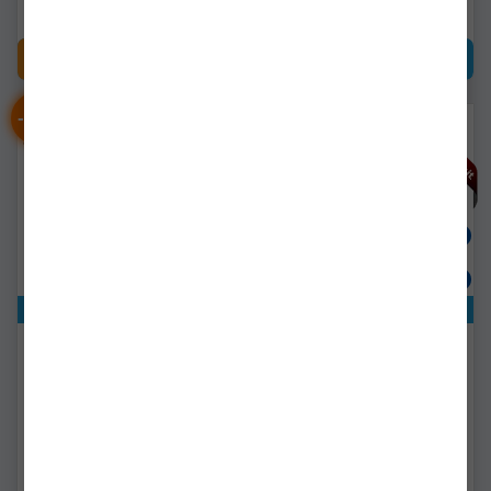
CUMPĂRĂ
CUMPĂRĂ
-
%
-
%
10
10
Exclusiv online!
Exclusiv online!
Extensie Baliza
Baliza Luminoasa Nash
Luminoasa Nash Boat
Boat Life Illuminated
Life Illuminated Marker
Marker Pole
Pole, 1 M
t0811
t0810
Livrare 7-14 zile
Livrare 7-14 zile