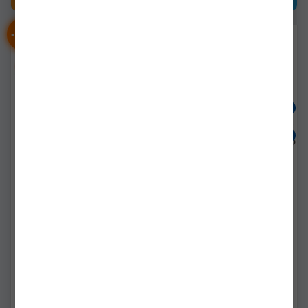
-
%
-
%
18
18
Marker Ridge Monkey
Marker Ridge Monkey
Marka Float, Small
Marka Float, Large
rmt374
rmt373
Livrare imediată!
Livrare imediată!
43,75Lei
(-18%)
50,00Lei
(-18%)
35,90Lei
40,90Lei