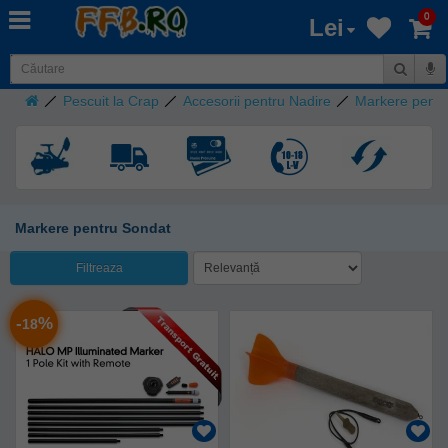
0
Lei
Pescuit la Crap
Accesorii pentru Nadire
Markere pentr
Markere pentru Sondat
Filtreaza
-
%
18