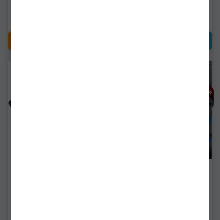
2.729,91Lei
4.769,90Lei
CUMPĂRĂ
CUMPĂRĂ
Navomodel Deeper Quest
Navomodel Plantat
Cu Telecomanda, Black
Advance Boats Spreader1
2 Cuve Laterale Si Cuva
Rotunda Centrifuga
dp.fng0047
advance001