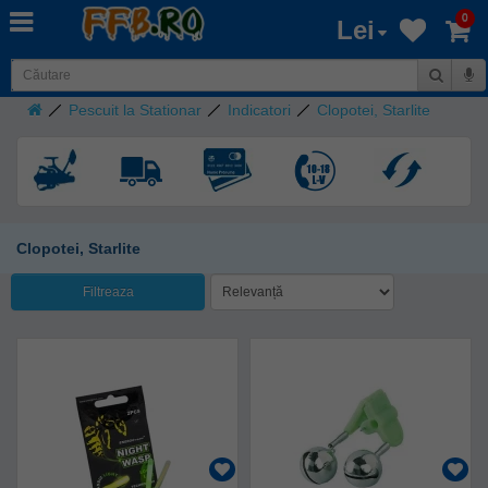
0
Lei
Pescuit la Stationar
Indicatori
Clopotei, Starlite
Clopotei, Starlite
Filtreaza