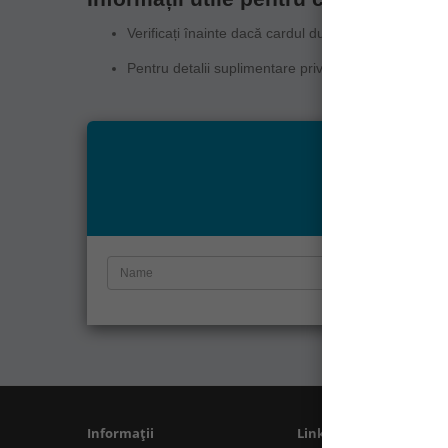
Verificați înainte dacă cardul dumneavoastră este î
Pentru detalii suplimentare privind condițiile de ut
Insc
Alăturați-vă liste
Informații
Linkuri Utile