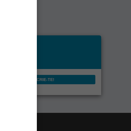
le!
magazinul nostru.
INSCRIE-TE!