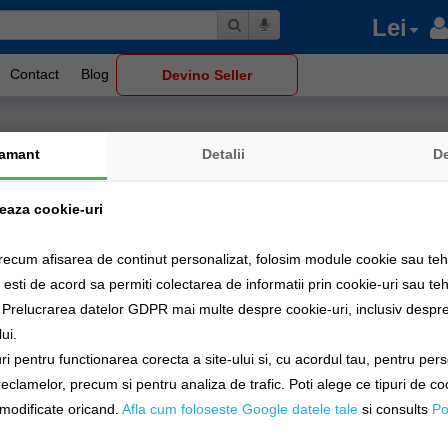
Lei
Contact
Blog
Devino Seller
amant
Detalii
D
zeaza cookie-uri
ără dobândă
ita cumpărăturile utilizând cardurile de cumpărături emise de băncile pa
recum afisarea de continut personalizat, folosim module cookie sau tehn
ite de banca emitentă a cardului.
sti de acord sa permiti colectarea de informatii prin cookie-uri sau teh
a Prelucrarea datelor GDPR mai multe despre cookie-uri, inclusiv despre 
ui.
i pentru functionarea corecta a site-ului si, cu acordul tau, pentru per
 reclamelor, precum si pentru analiza de trafic. Poti alege ce tipuri de co
i modificate oricand.
Afla cum foloseste Google datele tale
si consults
Po