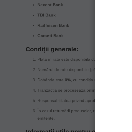
Nexent Bank
TBI Bank
Raiffeisen Bank
Garanti Bank
Condiții generale:
Plata în rate este disponibilă doar pentru carduri
Numărul de rate disponibile (până la 6) poate varia
Dobânda este
0%
, cu condiția respectării termenil
Tranzacția se procesează online, în momentul finaliz
Responsabilitatea privind aprobarea și administrarea
În cazul returnării produselor, rambursarea sumei a
emitente.
Informații utile pentru clienți: