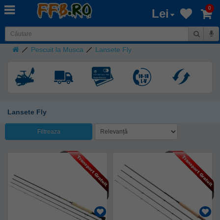
0
Lei
Pescuit la Musca
Lansete Fly
Lansete Fly
Filtreaza