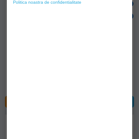
Politica noastra de confidentialitate
Mix Cereale Claumar
Mix Cereale Claumar
Capsuni 1kg
Porumb Dulce 1kg
clm097
clm096
Livrare imediată!
Livrare imediată!
12,90Lei
12,90Lei
CUMPĂRĂ
CUMPĂRĂ