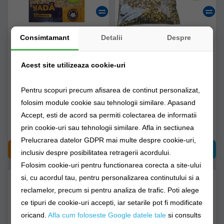
Consimtamant
Detalii
Despre
Amestec Saculet Claumar
Mix Cereale Claumar
800 Gr
Capsuni 5kg (punga)
Acest site utilizeaza cookie-uri
clm205223
clm220097
Pentru scopuri precum afisarea de continut personalizat,
Livrare imediată!
Livrare imediată!
folosim module cookie sau tehnologii similare. Apasand
Accept, esti de acord sa permiti colectarea de informatii
18,00Lei
40,90Lei
prin cookie-uri sau tehnologii similare. Afla in sectiunea
Prelucrarea datelor GDPR mai multe despre cookie-uri,
CUMPĂRĂ
CUMPĂRĂ
inclusiv despre posibilitatea retragerii acordului.
Folosim cookie-uri pentru functionarea corecta a site-ului
si, cu acordul tau, pentru personalizarea continutului si a
reclamelor, precum si pentru analiza de trafic. Poti alege
ce tipuri de cookie-uri accepti, iar setarile pot fi modificate
oricand.
Afla cum foloseste Google datele tale
si consults