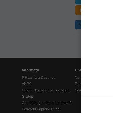
ADĂUGAȚI Î
1
2
3
4
Informații
Linkuri Utile
6 Rate fara Dobanda
Contacte
ANPC
Returnări/Garantii Prod
Costuri Transport si Transport
Site Map
Gratuit
Cum adaug un anunt in bazar?
Pescarul Faptelor Bune