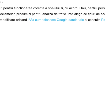
ui.
i pentru functionarea corecta a site-ului si, cu acordul tau, pentru per
Exclusiv online!
Exclusiv 
 reclamelor, precum si pentru analiza de trafic. Poti alege ce tipuri de co
i Stonfo
Connector Trabucco Xps
Connector T
i modificate oricand.
Afla cum foloseste Google datele tale
si consults
Po
c/set
Elastic Xl, 2buc/pac
Elastic M,
102-08-140
102-08
tă!
Livrare 48-72 ore
Livrare 4
11,89Lei
11,89
N COŞ
ADĂUGAȚI ÎN COŞ
ADĂUGAȚ