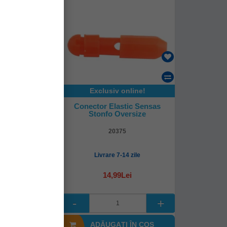
online!
Exclusiv online!
ive 2xl H-
Conector Elastic Sensas
3.00-3.99mm,
Stonfo Oversize
buc/pac
60315
20375
8-72 ore
Livrare 7-14 zile
Lei
14,99Lei
I ÎN COŞ
ADĂUGAȚI ÎN COŞ