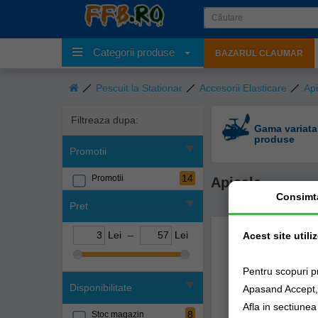
Categorii produse
BAZARUL CLAUMAR
Pescuit la Stationar
Accesorii Elasticare
Api
Filtreaza dupa:
Gama variata
produse
Promotii
14
Promotii
Apicale
Consimt
Pret
Lei
–
Lei
Acest site utili
Pentru scopuri p
Disponibilitate
Apasand Accept, e
Afla in sectiune
8
Stoc magazin