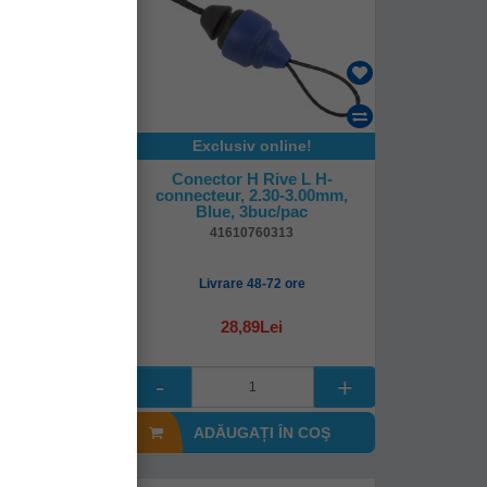
online!
Exclusiv online!
ive M 1.80-
Conector H Rive L H-
Roz, 3buc/pac
connecteur, 2.30-3.00mm,
Blue, 3buc/pac
60312
41610760313
8-72 ore
Livrare 48-72 ore
Lei
28,89Lei
I ÎN COŞ
ADĂUGAȚI ÎN COŞ