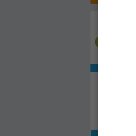
Exclusiv onli
Conector Elastic
Stonfo Lar
20372
Livrare 7-14 zi
14,99Lei