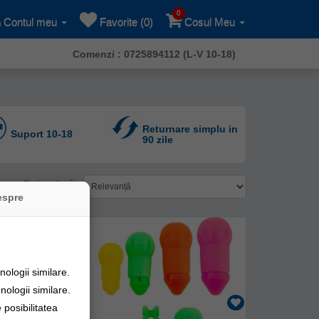
0
Contul meu
Favorite (0)
Cosul Meu
Comenzi : 0725894112 (L-V 10-18)
Returnare simplu in
Suport 10-18
90 zile
Sortare după:
espre
ologii similare.
nologii similare.
posibilitatea