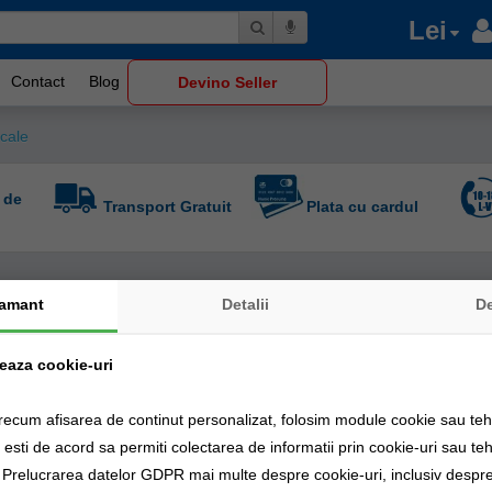
Lei
Contact
Blog
Devino Seller
cale
 de
Transport Gratuit
Plata cu cardul
amant
Detalii
D
zeaza cookie-uri
recum afisarea de continut personalizat, folosim module cookie sau tehn
sti de acord sa permiti colectarea de informatii prin cookie-uri sau teh
a Prelucrarea datelor GDPR mai multe despre cookie-uri, inclusiv despre 