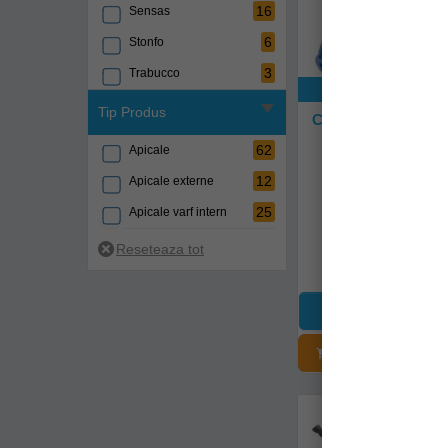
16
Sensas
6
Stonfo
3
Trabucco
Exclusiv onli
Tip Produs
Conector Perle Ri
Puller Xl, 2.70-
Albastru, 3buc
62
Apicale
4151076032
12
Apicale externe
25
Apicale varf intern
Livrare 48-72 
18,90Lei
ADĂUGAȚI Î