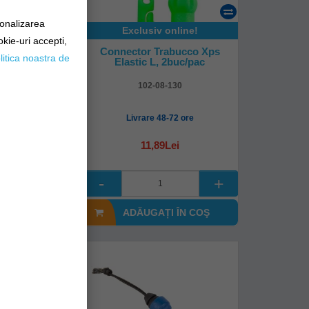
sonalizarea
online!
Exclusiv online!
okie-uri accepti,
rabucco Xps
Connector Trabucco Xps
litica noastra de
 2buc/pac
Elastic L, 2buc/pac
-120
102-08-130
8-72 ore
Livrare 48-72 ore
Lei
11,89Lei
I ÎN COŞ
ADĂUGAȚI ÎN COŞ