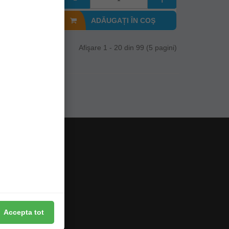
I ÎN COŞ
ADĂUGAȚI ÎN COŞ
Afişare 1 - 20 din 99 (5 pagini)
Accepta tot