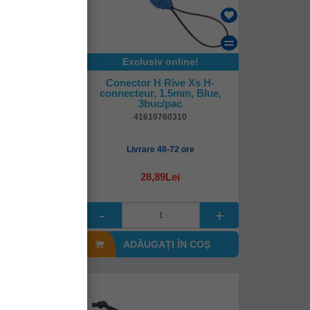
online!
Exclusiv online!
e Rive Smooth
Conector H Rive Xs H-
.10-2.70mm
connecteur, 1.5mm, Blue,
3buc/pac
3buc/pac
60327
41610760310
8-72 ore
Livrare 48-72 ore
Lei
28,89Lei
I ÎN COŞ
ADĂUGAȚI ÎN COŞ