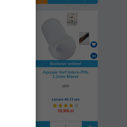
Exclusiv online!
ntru Varga
Apicale Varf Intern Ptfe
ima D1.80mm
1.1mm Maver
plic
5180
j450
mediată!
Livrare 48-72 ore
Lei
10,90Lei