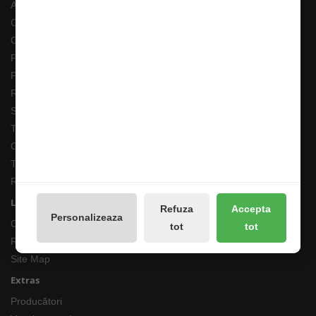
ANPC
Costuri Transport si Transport Gratuit
Cum adaug un anunt in bazar?
Pescarul Faptelor Bune
Prelucrarea datelor GDPR
Retur 90 Zile
Solutionarea online a litigiilor
Transport Extern
Cum comand ?
Termeni si Conditii
Returnari Produse si Garantii
Linkuri Utile
Refuza
Accepta
Personalizeaza
Contacte
tot
tot
Returnări/Garantii Produse
Site Map
Extras
Producători