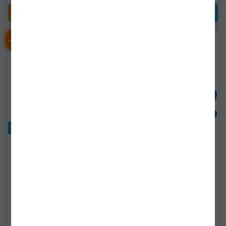
CUMPĂRĂ
CUMPĂRĂ
-
%
-
%
11
12
Exclusiv online!
Suport Preston Offbox 36
Suport Modular Preston
Up & Over Pole Rest
Pentru Lanseta Offbox 36
Rod Support
p0110031
p0110042
Livrare 7-14 zile
Livrare imediată!
81,90Lei
(-11%)
86,90Lei
(-12%)