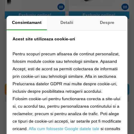
Exclusiv online!
Exclusiv online!
Consimtamant
Detalii
Despre
Suport Feeder Nevis Cu
Brat Trabucco Xps
Eva
Clamp-on Es Pole Arms
Acest site utilizeaza cookie-uri
7325-008
086-19-080
Pentru scopuri precum afisarea de continut personalizat,
Livrare 48-72 ore
Livrare 48-72 ore
folosim module cookie sau tehnologii similare. Apasand
Accept, esti de acord sa permiti colectarea de informatii
60,90Lei
88,90Lei
prin cookie-uri sau tehnologii similare. Afla in sectiunea
Prelucrarea datelor GDPR mai multe despre cookie-uri,
CUMPĂRĂ
CUMPĂRĂ
inclusiv despre posibilitatea retragerii acordului.
Folosim cookie-uri pentru functionarea corecta a site-ului
si, cu acordul tau, pentru personalizarea continutului si a
reclamelor, precum si pentru analiza de trafic. Poti alege
ce tipuri de cookie-uri accepti, iar setarile pot fi modificate
oricand.
Afla cum foloseste Google datele tale
si consults