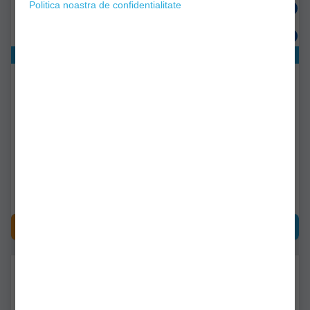
Politica noastra de confidentialitate
Exclusiv online!
Exclusiv online!
Brat Trabucco Genius
Suport Korum Any Chair
Ripple Arm
116-10-055
k0300018
Livrare 48-72 ore
Livrare 7-14 zile
41,90Lei
162,90Lei
CUMPĂRĂ
CUMPĂRĂ