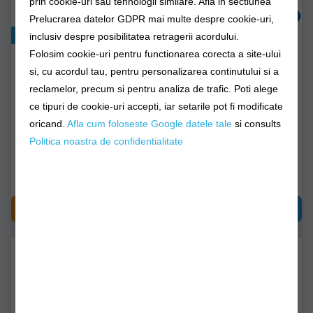
prin cookie-uri sau tehnologii similare. Afla in sectiunea
Prelucrarea datelor GDPR mai multe despre cookie-uri,
Exclusiv online!
inclusiv despre posibilitatea retragerii acordului.
Folosim cookie-uri pentru functionarea corecta a site-ului
Recipient Termoizolant
Recipient Termoizolant
Stanley The Adventure
Stanley The Stainless
si, cu acordul tau, pentru personalizarea continutului si a
To-go Food Jar 0.35l /
Steel All-in-one Thermal
12oz, Black
Food Jar 0.53l / 18oz
reclamelor, precum si pentru analiza de trafic. Poti alege
ce tipuri de cookie-uri accepti, iar setarile pot fi modificate
10-10837-015
10-01287-032
oricand.
Afla cum foloseste Google datele tale
si consults
Politica noastra de confidentialitate
Livrare 24-48 ore
Livrare imediată!
153,90Lei
163,89Lei
CUMPĂRĂ
CUMPĂRĂ
-
%
33