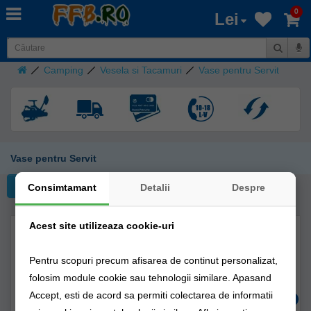
0
Lei
Camping
Vesela si Tacamuri
Vase pentru Servit
Vase pentru Servit
Filtreaza
Consimtamant
Detalii
Despre
Acest site utilizeaza cookie-uri
Pentru scopuri precum afisarea de continut personalizat,
folosim module cookie sau tehnologii similare. Apasand
Accept, esti de acord sa permiti colectarea de informatii