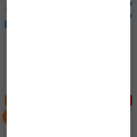
Exclusiv online!
Set Vesela Din Plastic
Farfurie Coghlans Pentru
Pentru Camping
Picnic Din Plastic Dur
Coghlans
c1210
c1660
Livrare 24-48 ore
Stoc epuizat
174,77Lei
32,42Lei
(-33%)
21,73Lei
CUMPĂRĂ
NOTIFICARE STOC
-
%
-
%
29
29