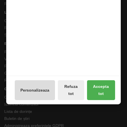
Returnari Produse si Garantii
Linkuri Utile
Contacte
Returnări/Garantii Produse
Site Map
Extras
Producători
Vouchere cadou
Promotii
Galerie Foto
Reseteaza Notificarile
Refuza
Accepta
Contul meu
Personalizeaza
tot
tot
Contul meu
Istoricul comenzilor
Lista de dorințe
Buletin de știri
Administreaza preferintele GDPR