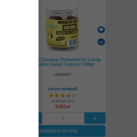
Carlig
Boilies Claumar Fishmeal De Carlig
r
Solubile Squid Capsuni 100gr
clm90637
Livrare imediată!
12,90Lei
(-54%)
5,91Lei
ADĂUGAȚI ÎN COŞ