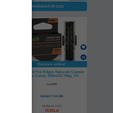
ADĂUGAȚI ÎN COŞ
-
%
14
Exclusiv online!
nos 50
Fir Textil Fox Edges Naturals Copper
Core, Camo, 50lbs/22.70kg, 7m
cac896
Livrare 7-14 zile
82,90Lei
(-14%)
70,91Lei