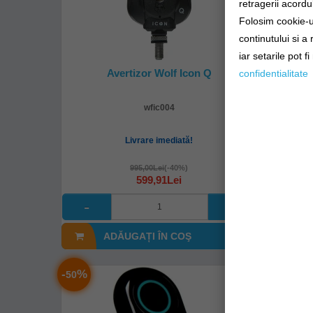
retragerii acordul
Folosim cookie-ur
continutului si a
iar setarile pot f
Avertizor Wolf Icon Q
A
confidentialitate
wfic004
Livrare imediată!
995,00Lei
(-40%)
599,91Lei
ADĂUGAȚI ÎN COŞ
A
-
%
-
%
50
44