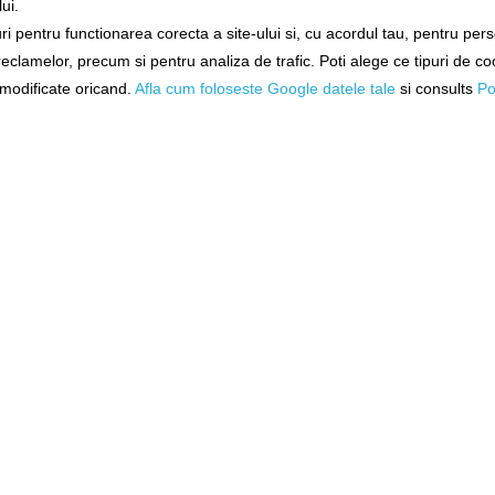
ui.
i pentru functionarea corecta a site-ului si, cu acordul tau, pentru per
 reclamelor, precum si pentru analiza de trafic. Poti alege ce tipuri de co
i modificate oricand.
Afla cum foloseste Google datele tale
si consults
Po
vertizor Wolf Icon Q2
Avertizor Wolf Icon Vi
wfic005
wfic023
Livrare imediată!
Livrare imediată!
825,00Lei
(-39%)
845,00Lei
(-37%)
499,90Lei
529,90Lei
DĂUGAȚI ÎN COŞ
ADĂUGAȚI ÎN COŞ
-
%
48