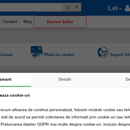
Lei
Contact
Blog
Devino Seller
Gratuit
Plata cu cardul
Suport 10
amant
Detalii
D
Sor
zeaza cookie-uri
-
%
37
recum afisarea de continut personalizat, folosim module cookie sau tehn
sti de acord sa permiti colectarea de informatii prin cookie-uri sau teh
a Prelucrarea datelor GDPR mai multe despre cookie-uri, inclusiv despre 