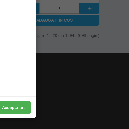
ADĂUGAȚI ÎN COŞ
Afişare 1 - 20 din 13948 (698 pagini)
Accepta tot