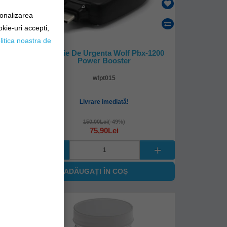
sonalizarea
okie-uri accepti,
litica noastra de
Baterie De Urgenta Wolf Pbx-1200
Power Booster
wfpt015
Livrare imediată!
150,00Lei
(-49%)
75,90Lei
ADĂUGAȚI ÎN COŞ
-
%
53