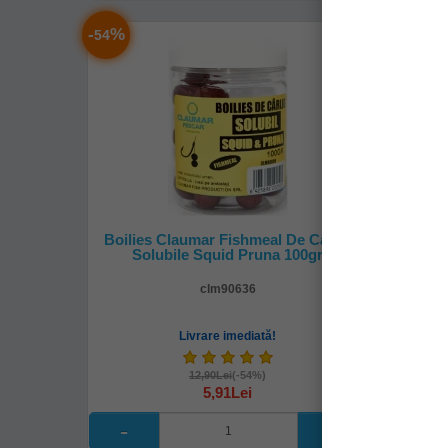
-
%
-
%
54
54
Boilies Claumar Fishmeal De Carlig
Boilies
Solubile Squid Pruna 100gr
Tare
clm90636
Livrare imediată!
12,90Lei
(-54%)
5,91Lei