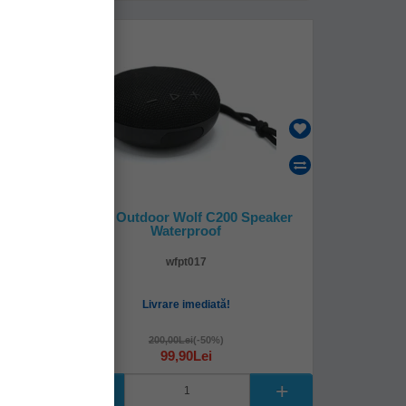
-
%
50
Carlig
Boxa Outdoor Wolf C200 Speaker
0gr
Waterproof
wfpt017
Livrare imediată!
200,00Lei
(-50%)
99,90Lei