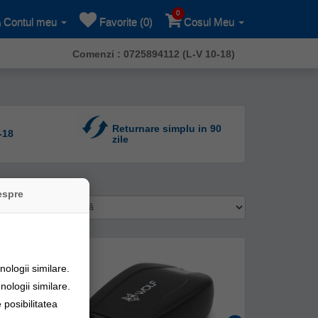
0
Contul meu
Favorite (0)
Cosul Meu
Comenzi : 0725894112 (L-V 10-18)
Returnare simplu in 90
-18
zile
espre
tare după:
-
%
49
ologii similare.
nologii similare.
posibilitatea