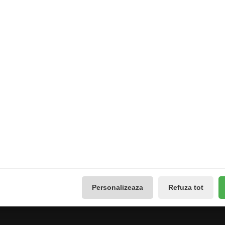
DĂUGAȚI ÎN COŞ
ADĂUGAȚI ÎN COŞ
Extras
Contul meu
Producători
Contul meu
use
Vouchere cadou
Istoricul comenzilor
Promotii
Lista de dorințe
Galerie Foto
Buletin de știri
Reseteaza Notificarile
Administreaza preferintele
Personalizeaza
Refuza tot
GDPR