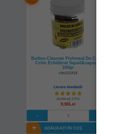
Boilies Claumar Fishmeal De Carlig
Boilies
Critic Echilibrat Squid&capsuni
Critic 
100gr
clm231918
Livrare imediată!
21,00Lei
(-53%)
9,90Lei
ADĂUGAȚI ÎN COŞ
A