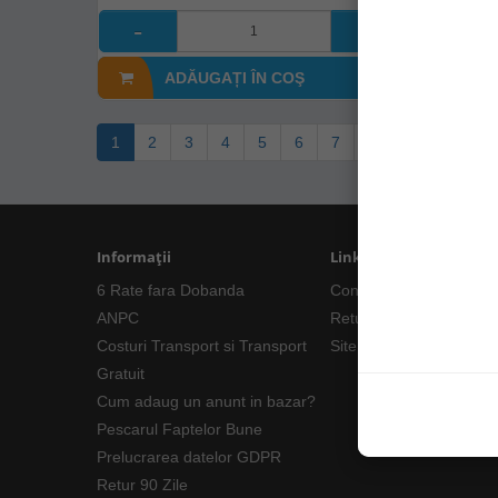
ADĂUGAȚI ÎN COŞ
A
1
2
3
4
5
6
7
8
9
>
>|
Informații
Linkuri Utile
6 Rate fara Dobanda
Contacte
ANPC
Returnări/Garantii Prod
Costuri Transport si Transport
Site Map
Gratuit
Cum adaug un anunt in bazar?
Pescarul Faptelor Bune
Prelucrarea datelor GDPR
Retur 90 Zile