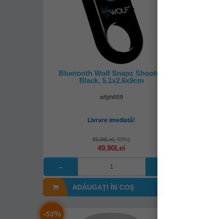
Bluetooth Wolf Snapz Shooter,
Bluza
Black, 5.1x2.6x9cm
wfph009
Livrare imediată!
99,99Lei
(-50%)
49,90Lei
ADĂUGAȚI ÎN COŞ
A
-
%
-
%
53
53