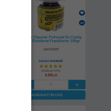
Carlig
Boilies Claumar Fishmeal De Carlig
r
Critic Echilibrat Frankfurter 100gr
clm231925
Livrare imediată!
21,00Lei
(-53%)
9,90Lei
ADĂUGAȚI ÎN COŞ
-
%
54