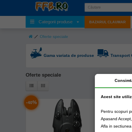
Categorii produse
BAZARUL CLAUMAR
Oferte speciale
Gama variata de produse
Transport 
Oferte speciale
Consimt
Acest site utili
-
%
-
%
40
39
Pentru scopuri p
Apasand Accept, e
Afla in sectiune