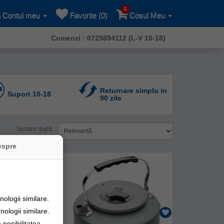
0
Contul meu
Favorite (0)
Cosul Meu
Comenzi : 0725894112 (L-V 10-18)
Returnare simplu in
Suport 10-18
90 zile
Sortare după:
espre
ologii similare.
nologii similare.
posibilitatea