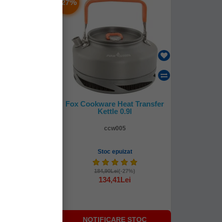
-
%
27
online!
a Orange 1.1l
Fox Cookware Heat Transfer
628
Kettle 0.9l
628
ccw005
4-48 ore
Stoc epuizat
6Lei
184,90Lei
(-27%)
134,41Lei
NOTIFICARE STOC
I ÎN COŞ