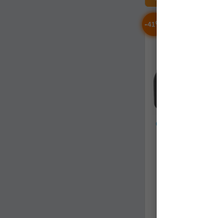
-
%
41
Ceainic Helikon 
Kettle Aluminum
tk-ckt-al-19
Stoc epuizat
163,59Lei
(-41%
96,80Lei