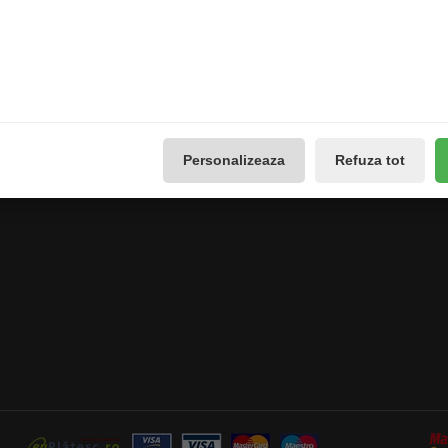
Extras
Contul meu
Producători
Contul meu
use
Vouchere cadou
Istoricul comenzilor
Promotii
Lista de dorințe
Galerie Foto
Buletin de știri
Personalizeaza
Refuza tot
Reseteaza Notificarile
Administreaza preferintele
GDPR