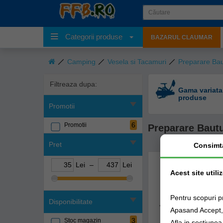
Categorii produse
BAZARUL CLAUMAR
Camping
Vesela si Tacamuri
Preparare Bau
Filtreaza dupa:
Gama variata
produse
Promotii
6
Promotii
Preparare Bautu
Pret
Consimt
Lei
–
Lei
Acest site utili
Pentru scopuri p
Disponibilitate
Apasand Accept, e
3
Stoc magazin
Afla in sectiune