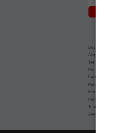
NOTIFICARE 
Descoperă gama noast
Alege un
fierbător cam
Termosele și cănile t
Pentru iubitorii de cafe
Încălzitoarele de apă 
Paharele și cănile plia
Modelele din
inox și m
Perfecte pentru
pescuit
Toate produsele sunt te
Alege
accesorii pentru