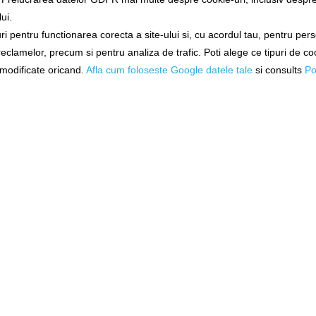
ui.
ne!
i pentru functionarea corecta a site-ului si, cu acordul tau, pentru per
a Kettle,
Fox Cookware Heat Transfer
Ceainic Ngt Al
 reclamelor, precum si pentru analiza de trafic. Poti alege ce tipuri de co
Kettle 1.5l
1.1
i modificate oricand.
Afla cum foloseste Google datele tale
si consults
Po
ccw006
ngt-fcc-ke
ore
Livrare imediată!
Livrare i
99,00
194,89Lei
(-13%)
169,90Lei
N COŞ
ADĂUGAȚI ÎN COŞ
ADĂUGAȚ