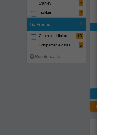
2
Stanley
2
Trakker
Tip Produs
Exclusiv onli
13
Fierbator Trakker 
Ceainice si ibrice
Jumbo Power Kettl
5
Echipamente cafea
211308
Livrare 7-14 zi
184,95Lei
ADĂUGAȚI Î