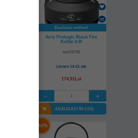
online!
Exclusiv online!
 Filtru De
Ibric Prologic Black Fire
lans, 12 Cani
Kettle 0.9l
42
svs72735
4-48 ore
Livrare 14-21 zile
0Lei
174,91Lei
I ÎN COŞ
ADĂUGAȚI ÎN COŞ
-
%
40