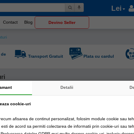
Lei
Contact
Blog
Devino Seller
turi
 de
Transport Gratuit
Plata cu cardul
ri
amant
Detalii
D
-
%
13
zeaza cookie-uri
recum afisarea de continut personalizat, folosim module cookie sau tehn
sti de acord sa permiti colectarea de informatii prin cookie-uri sau teh
a Prelucrarea datelor GDPR mai multe despre cookie-uri, inclusiv despre 