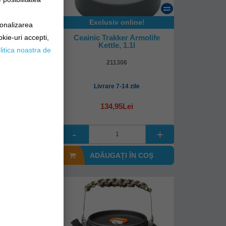
Exclusiv online!
sonalizarea
uminium Kettle
Ceainic Trakker Armolife
okie-uri accepti,
l
Kettle, 1.1l
litica noastra de
ttle-1.1
211306
mediată!
Livrare 7-14 zile
Lei
134,95Lei
I ÎN COŞ
ADĂUGAȚI ÎN COŞ