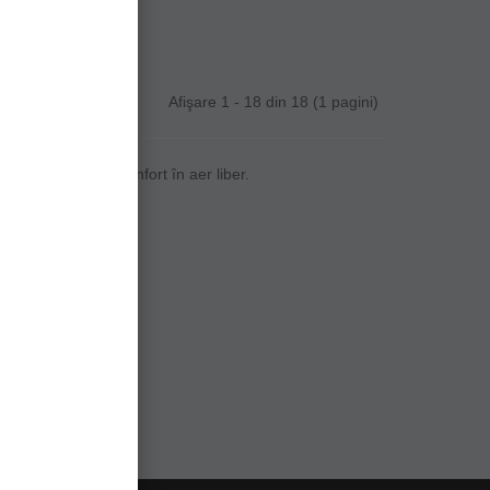
Afişare 1 - 18 din 18 (1 pagini)
, esențiale pentru confort în aer liber.
de.
tă.
 extreme.
rt.
în natură!