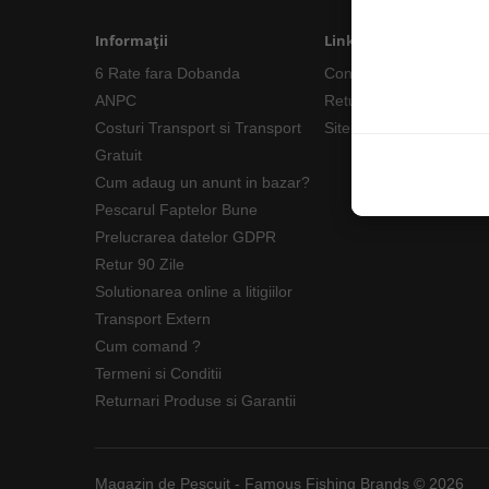
Informații
Linkuri Utile
6 Rate fara Dobanda
Contacte
ANPC
Returnări/Garantii Prod
Costuri Transport si Transport
Site Map
Gratuit
Cum adaug un anunt in bazar?
Pescarul Faptelor Bune
Prelucrarea datelor GDPR
Retur 90 Zile
Solutionarea online a litigiilor
Transport Extern
Cum comand ?
Termeni si Conditii
Returnari Produse si Garantii
Magazin de Pescuit - Famous Fishing Brands © 2026