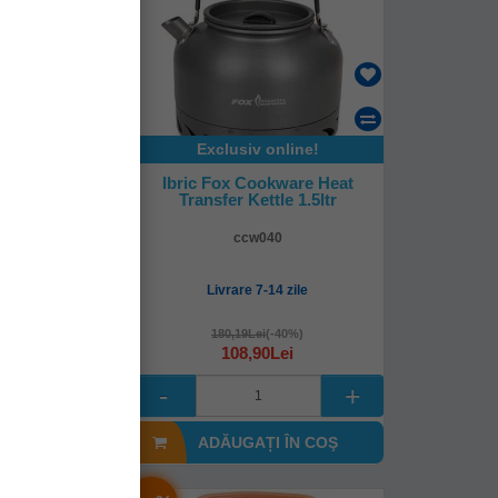
online!
Exclusiv online!
kware Kettle
Ibric Fox Cookware Heat
tr
Transfer Kettle 1.5ltr
038
ccw040
-14 zile
Livrare 7-14 zile
i
(-20%)
180,19Lei
(-40%)
Lei
108,90Lei
I ÎN COŞ
ADĂUGAȚI ÎN COŞ