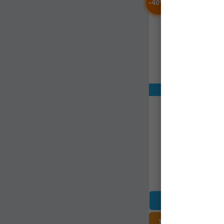
-
%
40
Exclusiv onli
Ibric Fox Cookwa
Transfer Kettle 
ccw039
Livrare 7-14 zi
154,44Lei
(-40%
92,90Lei
ADĂUGAȚI Î