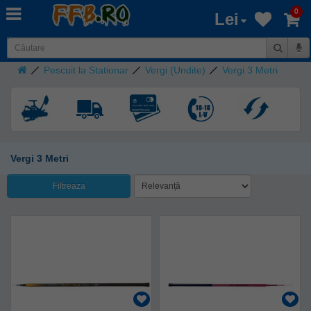
0
Lei
Pescuit la Stationar
Vergi (Undite)
Vergi 3 Metri
Vergi 3 Metri
Filtreaza