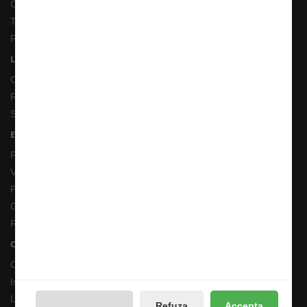
Cum comand ?
Termeni si Conditii
Returnari Produse si Garantii
Linkuri Utile
Contacte
Returnări/Garantii Produse
Site Map
Extras
Producători
Vouchere cadou
Promotii
Galerie Foto
Reseteaza Notificarile
Contul meu
Contul meu
Istoricul comenzilor
Lista de dorințe
Refuza
Accepta