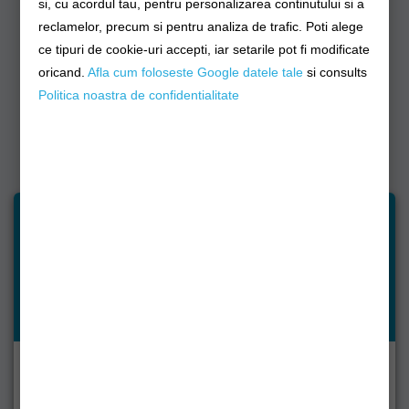
si, cu acordul tau, pentru personalizarea continutului si a
limita a 100 kg
.
reclamelor, precum si pentru analiza de trafic. Poti alege
ce tipuri de cookie-uri accepti, iar setarile pot fi modificate
oricand.
Afla cum foloseste Google datele tale
si consults
Comenzile primite pana in ora 15:00 sunt expediate in aceiasi
Politica noastra de confidentialitate
zi, daca toate produsele sunt in stoc. Nu se expediaza comenzi
sambata si duminica. Termenul de livrare al firmei de curierat
este de 24-72 ore, in functie de localitatea de destinatie.
Inscrie-te acum și vei fi la
curent cu noutățile!
Alăturați-vă listei noastre de notificări pentru a primi
ultimele actualizări și reduceri din magazinul nostru.