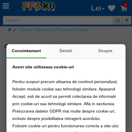
0
Lei
Costuri Transport si Transport Gratuit
Costuri Transport si Transport Gratuit
Consimtamant
Detalii
Despre
Fan Curier
Pentru comenzile intre 50 si 100 lei taxa de livrare este 27.90
RON in limita a 10 kg.
Acest site utilizeaza cookie-uri
Pentru comenzile intre 100 si 400 lei taxa de livrare este 19.9
RON prin curier
in limita a 30 kg
.
Pentru comenzile peste 400 lei taxa de livrare este 0 RON
in
Pentru scopuri precum afisarea de continut personalizat,
limita a 100 kg
.
folosim module cookie sau tehnologii similare. Apasand
Accept, esti de acord sa permiti colectarea de informatii
Sameday
prin cookie-uri sau tehnologii similare. Afla in sectiunea
Pentru comenzile intre 50 si 100 lei taxa de livrare este 27.90
Prelucrarea datelor GDPR mai multe despre cookie-uri,
RON in limita a 10 kg.
inclusiv despre posibilitatea retragerii acordului.
Pentru comenzile intre 100 si 400 lei taxa de livrare este 19.9
RON prin curier
in limita a 30 kg
.
Folosim cookie-uri pentru functionarea corecta a site-ului
Pentru comenzile peste 400 lei taxa de livrare este 0 RON
in