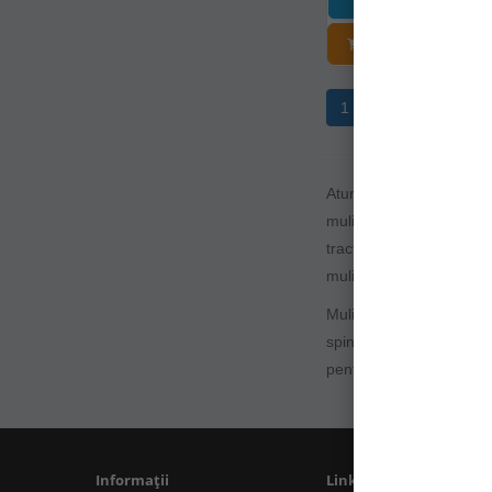
3
15000
ADĂUGAȚI Î
1
17500
2
20000
1
2
3
4
Atunci cand va alegi mul
mulinetei, marimea tambu
tractiune etc.In aceasta 
mulinete spinning pentru
Mulinete spinning pentru
spinning pentru rapitori
pentru rapitori de la Sa
Informații
Linkuri Utile