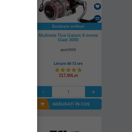
Exclusiv online!
a Spin Focus
Mulineta Tica Galant X-treme
0 S W
Gaat 3000
00
gaat3000
mediată!
Livrare 48-72 ore
0Lei
317,90Lei
I ÎN COŞ
ADĂUGAȚI ÎN COŞ