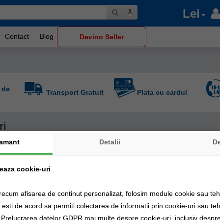
Lei
Contact
Blog
Devino Seller
 de
Transport Gratuit
Plata cu cardul
ri
amant
Detalii
D
zeaza cookie-uri
recum afisarea de continut personalizat, folosim module cookie sau tehn
sti de acord sa permiti colectarea de informatii prin cookie-uri sau teh
a Prelucrarea datelor GDPR mai multe despre cookie-uri, inclusiv despre 