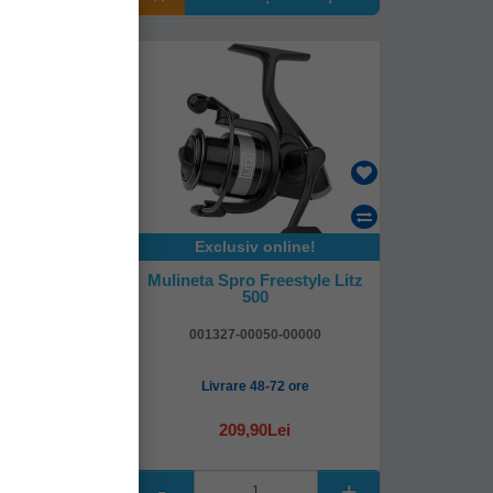
online!
Exclusiv online!
l Sw 3000
Mulineta Spro Freestyle Litz
500
448654
001327-00050-00000
4-48 ore
Livrare 48-72 ore
Lei
209,90Lei