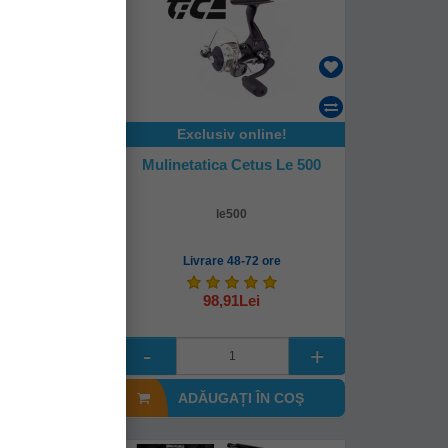
online!
Exclusiv online!
 Talisman X-
Mulinetatica Cetus Le 500
at 1000
000
le500
8-72 ore
Livrare 48-72 ore
0Lei
98,91Lei
I ÎN COŞ
ADĂUGAȚI ÎN COŞ