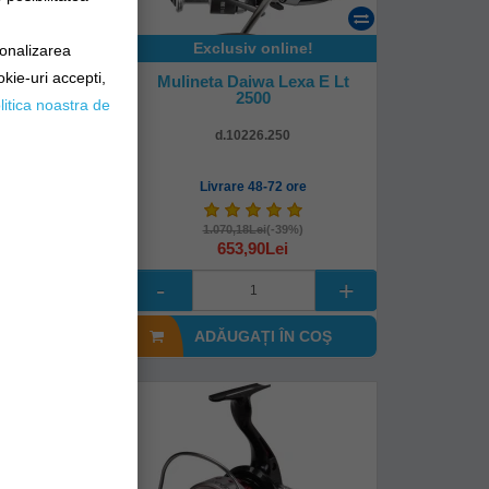
online!
Exclusiv online!
sonalizarea
okie-uri accepti,
 Certate G Lt
Mulineta Daiwa Lexa E Lt
-xh
2500
litica noastra de
7.826
d.10226.250
8-72 ore
Livrare 48-72 ore
90Lei
1.070,18Lei
(-39%)
653,90Lei
I ÎN COŞ
ADĂUGAȚI ÎN COŞ