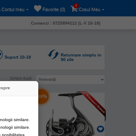
0
Contul meu
Favorite (0)
Cosul Meu
Comenzi : 0725894112 (L-V 10-18)
Returnare simplu in
Suport 10-18
90 zile
Sortare după:
espre
-
%
39
ologii similare.
nologii similare.
posibilitatea