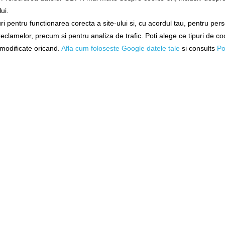
ui.
ne!
Exclusiv online!
Exclusiv 
i pentru functionarea corecta a site-ului si, cu acordul tau, pentru per
 reclamelor, precum si pentru analiza de trafic. Poti alege ce tipuri de co
ambria
Mulineta Fl Sf 3000
Mulineta Daiwa
2500
i modificate oricand.
Afla cum foloseste Google datele tale
si consults
Po
7262191089476
d.1040
ore
Livrare 24-48 ore
Livrare 4
99,90Lei
2.295,
N COŞ
ADĂUGAȚI ÎN COŞ
ADĂUGAȚ