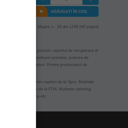
I ÎN COŞ
ADĂUGAȚI ÎN COŞ
Afişare 1 - 20 din 1199 (60 pagini)
nt de mai multe detalii precum: raportul de recuperare al
ealizata mulineta si tamburul acesteia ,puterea de
escuitul pestilor rapitori .Printre producatorii de
ulinete spinning pentru rapitori de la Spro, Mulinete
inning pentru rapitori de la FOX, Mulinete spinning
tru rapitori de la Tica etc