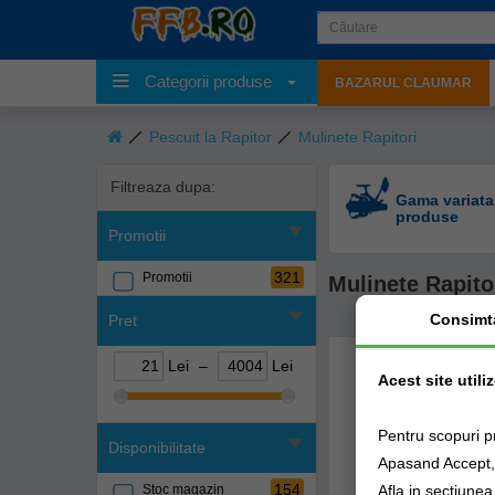
Categorii produse
BAZARUL CLAUMAR
Pescuit la Rapitor
Mulinete Rapitori
Filtreaza dupa:
Gama variata
produse
Promotii
321
Promotii
Mulinete Rapito
Consimt
Pret
Lei
–
Lei
Acest site utili
Pentru scopuri p
Disponibilitate
Apasand Accept, e
154
Afla in sectiune
Stoc magazin