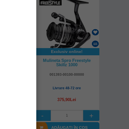
online!
Exclusiv online!
l Mk 3000
Mulineta Spro Freestyle
Skillz 1000
214930
001393-00100-00000
4-48 ore
Livrare 48-72 ore
0Lei
375,90Lei
I ÎN COŞ
ADĂUGAȚI ÎN COŞ