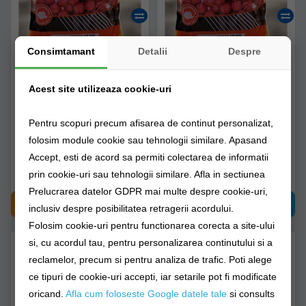
Consimtamant
Detalii
Despre
Boilies Claumar Birdfood
Boilies Claumar Birdfood
Semi-solubil Squid &
Semi-solubil Squid &
Capsuna 20mm 800gr
Pruna 20mm 800gr
Acest site utilizeaza cookie-uri
clm90650
clm90656
Pentru scopuri precum afisarea de continut personalizat,
Livrare imediată!
Livrare imediată!
folosim module cookie sau tehnologii similare. Apasand
Accept, esti de acord sa permiti colectarea de informatii
19,90Lei
19,90Lei
prin cookie-uri sau tehnologii similare. Afla in sectiunea
Prelucrarea datelor GDPR mai multe despre cookie-uri,
CUMPĂRĂ
CUMPĂRĂ
inclusiv despre posibilitatea retragerii acordului.
Folosim cookie-uri pentru functionarea corecta a site-ului
si, cu acordul tau, pentru personalizarea continutului si a
reclamelor, precum si pentru analiza de trafic. Poti alege
ce tipuri de cookie-uri accepti, iar setarile pot fi modificate
oricand.
Afla cum foloseste Google datele tale
si consults