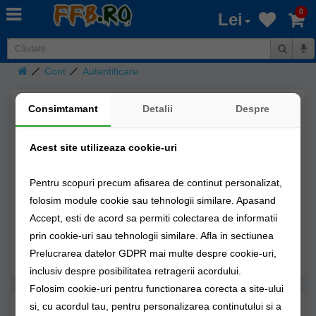
0
Lei
Cont
Autentificare
Consimtamant
Detalii
Despre
Sunt client nou
Înregistrează un cont nou
Acest site utilizeaza cookie-uri
Prin creearea unui cont vei putea face cumpărăturile mai
Pentru scopuri precum afisarea de continut personalizat,
rapid, vei fi la curent cu statusurile comenzilor tale, şi vei
folosim module cookie sau tehnologii similare. Apasand
ţine evidenţa comenzilor efectuate de tine. În plus
Accept, esti de acord sa permiti colectarea de informatii
beneficiezi şi de puncte de recompensă
prin cookie-uri sau tehnologii similare. Afla in sectiunea
Continuă
Prelucrarea datelor GDPR mai multe despre cookie-uri,
inclusiv despre posibilitatea retragerii acordului.
Folosim cookie-uri pentru functionarea corecta a site-ului
si, cu acordul tau, pentru personalizarea continutului si a