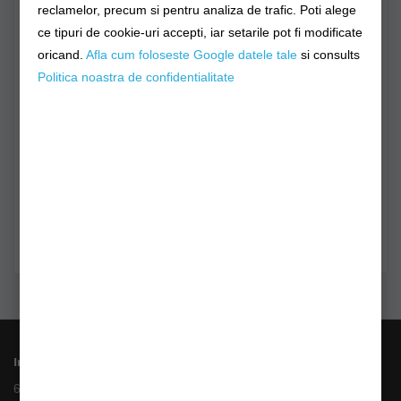
reclamelor, precum si pentru analiza de trafic. Poti alege
Sunt deja client
ce tipuri de cookie-uri accepti, iar setarile pot fi modificate
Am cont deja
oricand.
Afla cum foloseste Google datele tale
si consults
Adresa e-Mail
Politica noastra de confidentialitate
Parola
Am uitat parola
Informații
6 Rate fara Dobanda