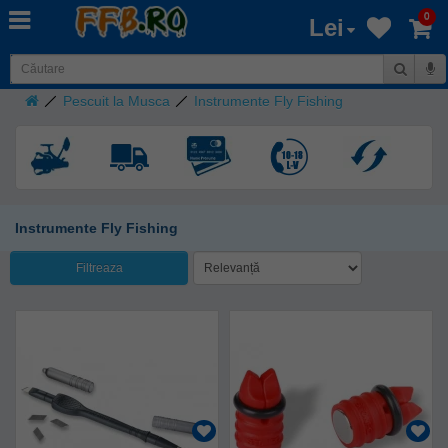
0
Lei
Pescuit la Musca
Instrumente Fly Fishing
Instrumente Fly Fishing
Filtreaza