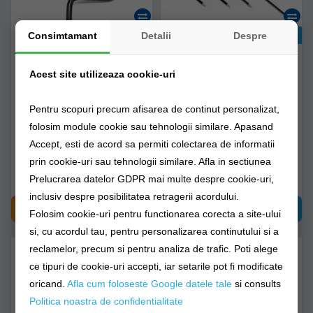
Exclusiv online!
Consimtamant
Detalii
Despre
Suport Wolf Pentru
Pichet Telescopic Fl Gros
Avertizor Miscare
Negru Cu Bughiu 60-100
Acest site utilizeaza cookie-uri
Cm
Pentru scopuri precum afisarea de continut personalizat,
wfic032
5231207649920
folosim module cookie sau tehnologii similare. Apasand
Livrare imediată!
Livrare 24-48 ore
Accept, esti de acord sa permiti colectarea de informatii
prin cookie-uri sau tehnologii similare. Afla in sectiunea
195,00Lei
30,90Lei
Prelucrarea datelor GDPR mai multe despre cookie-uri,
inclusiv despre posibilitatea retragerii acordului.
CUMPĂRĂ
CUMPĂRĂ
Folosim cookie-uri pentru functionarea corecta a site-ului
si, cu acordul tau, pentru personalizarea continutului si a
reclamelor, precum si pentru analiza de trafic. Poti alege
ce tipuri de cookie-uri accepti, iar setarile pot fi modificate
oricand.
Afla cum foloseste Google datele tale
si consults
Politica noastra de confidentialitate