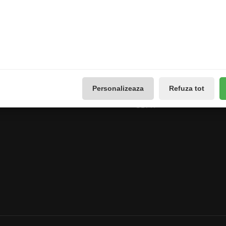
Extras
Contul meu
Producători
Contul meu
use
Vouchere cadou
Istoricul comenzilor
Promotii
Lista de dorințe
Galerie Foto
Buletin de știri
Personalizeaza
Refuza tot
Reseteaza Notificarile
Administreaza preferintele
GDPR