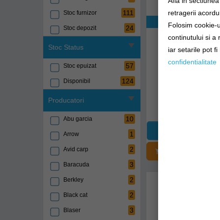
Afla in sectiune
retragerii acordul
111
Stoc furnizor
Exclusiv onli
Folosim cookie-ur
24
Stoc depozit
Rucsac Daiwa Bla
continutului si a
20x15x45c
Stoc Status
iar setarile pot f
d.sebg
confidentialitate
57
Stoc epuizat
124
Disponibil
Livrare 48-72 
Producatori
267,89Lei
10
Abu garcia
1
Arrow
2
Avid carp
ADĂUGAȚI Î
3
Baracuda
2
Berkley
2
Black cat
3
Blaser