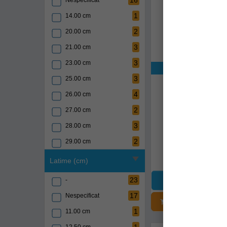
16
Nespecificat
6
Gunki
1
14.00 cm
1
Harkila
2
20.00 cm
2
Illex
3
21.00 cm
6
Jaxon
3
23.00 cm
Exclusiv onli
2
Jrc
3
25.00 cm
Rucsac Termiz
Campingaz 1
1
K-karp
4
26.00 cm
5
Korda
2000011728
2
27.00 cm
5
Korum
3
28.00 cm
Livrare 24-48 
1
Madcat
2
29.00 cm
150,00Lei
(-20%
2
Mikado
8
30.00 cm
Latime (cm)
119,90Lei
7
Mivardi
5
31.00 cm
23
-
9
Mustad
9
32.00 cm
17
Nespecificat
ADĂUGAȚI Î
6
Nash
5
33.00 cm
1
11.00 cm
4
Ngt
8
34.00 cm