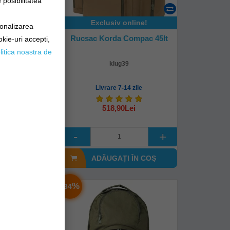
posibilitatea
Exclusiv online!
sonalizarea
eabil Mivardi
Rucsac Korda Compac 45lt
okie-uri accepti,
emium 30l
litica noastra de
3cm
pr
klug39
mediată!
Livrare 7-14 zile
0Lei
518,90Lei
I ÎN COŞ
ADĂUGAȚI ÎN COŞ
-
%
34