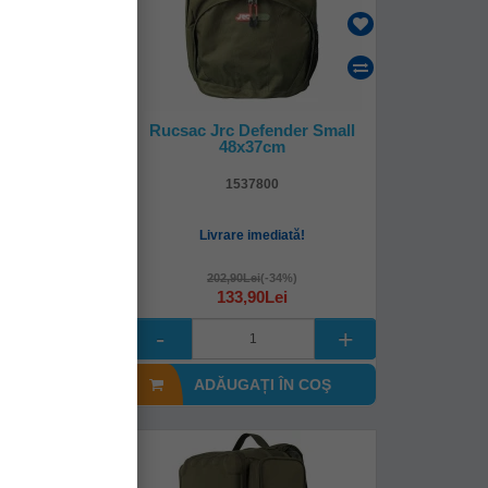
moizolant
Rucsac Jrc Defender Small
e Office 16l
48x37cm
6877
1537800
mediată!
Livrare imediată!
i
(-15%)
202,90Lei
(-34%)
0Lei
133,90Lei
I ÎN COŞ
ADĂUGAȚI ÎN COŞ