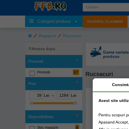
Categorii produse
BAZARUL CLAUMAR
Bagajerie
Rucsacuri
Filtreaza dupa:
Gama variata
produse
Promotii
67
Promotii
Rucsacuri
Pret
Consimt
Lei
–
Lei
Acest site utili
Pentru scopuri p
Disponibilitate
Apasand Accept, e
8
Stoc magazin