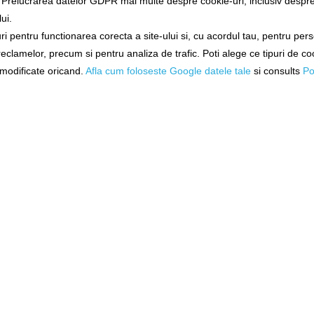
a Prelucrarea datelor GDPR mai multe despre cookie-uri, inclusiv despre 
ui.
ne!
i pentru functionarea corecta a site-ului si, cu acordul tau, pentru per
ck Gold
Crossbody Rucsac Delphin
Rucsac Imperm
 reclamelor, precum si pentru analiza de trafic. Poti alege ce tipuri de co
m
Atak Swift
Dry Bag Pr
i modificate oricand.
Afla cum foloseste Google datele tale
si consults
Po
63x4
101000451
m-db
ore
Livrare imediată!
Livrare i
109,9
211,00Lei
(-52%)
100,35Lei
N COŞ
ADĂUGAȚI ÎN COŞ
ADĂUGAȚ
-
%
-
%
34
15