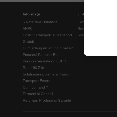
4
51.00 cm
3
52.00 cm
Informații
Linkuri Utile
3
53.00 cm
6 Rate fara Dobanda
Contacte
4
55.00 cm
ANPC
Returnări/Garantii Prod
3
58.00 cm
Costuri Transport si Transport
Site Map
3
Gratuit
60.00 cm
Cum adaug un anunt in bazar?
1
62.00 cm
Pescarul Faptelor Bune
1
63.00 cm
Prelucrarea datelor GDPR
4
65.00 cm
Retur 90 Zile
1
67.00 cm
Solutionarea online a litigiilor
Transport Extern
2
69.00 cm
Cum comand ?
1
70.00 cm
Termeni si Conditii
1
72.00 cm
Returnari Produse si Garantii
1
75.00 cm