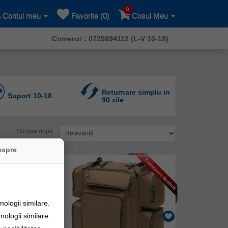
0
Contul meu
Favorite (0)
Cosul Meu
Comenzi : 0725894112 (L-V 10-18)
Returnare simplu in
Suport 10-18
90 zile
Sortare după:
espre
ologii similare.
nologii similare.