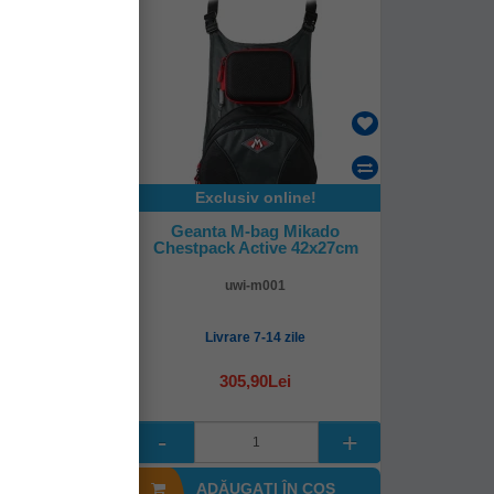
online!
Exclusiv online!
ru Cutie
Geanta M-bag Mikado
e Seat Box
Chestpack Active 42x27cm
rpa
184
uwi-m001
-21 zile
Livrare 7-14 zile
1Lei
305,90Lei
I ÎN COŞ
ADĂUGAȚI ÎN COŞ