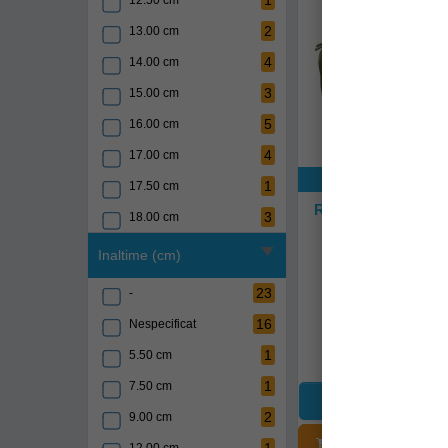
1
12.50 cm
1
Norfin
4
35.00 cm
2
13.00 cm
1
Okuma
2
36.00 cm
4
14.00 cm
1
Plano
3
37.00 cm
3
15.00 cm
1
Plano
2
38.00 cm
5
16.00 cm
2
Prologic
4
39.00 cm
4
17.00 cm
7
Rapala
6
40.00 cm
Exclusiv onli
1
17.50 cm
2
Rapture
2
42.00 cm
Rucsac Daiwa Bla
3
18.00 cm
Compact 52x32
1
Sakura
3
43.00 cm
4
19.00 cm
Inaltime (cm)
d.18705.015
1
Savage gear
1
43.50 cm
26
20.00 cm
23
3
Shakespeare
-
2
44.00 cm
Livrare 48-72 
3
21.00 cm
16
1
Sonik
Nespecificat
11
45.00 cm
4
22.00 cm
245,90Lei
3
1
Spro
5.50 cm
5
46.00 cm
2
23.00 cm
3
1
Starbaits
7.50 cm
3
47.00 cm
3
24.00 cm
2
2
Trabucco
9.00 cm
7
48.00 cm
1
25.00
ADĂUGAȚI Î