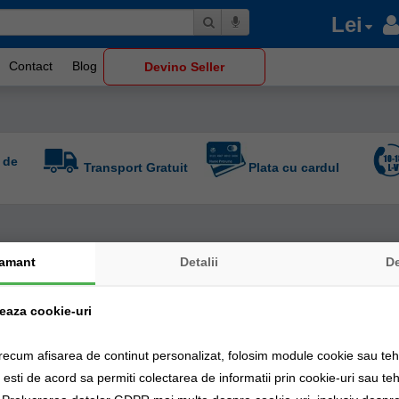
Lei
Contact
Blog
Devino Seller
 de
Transport Gratuit
Plata cu cardul
amant
Detalii
D
-
%
52
zeaza cookie-uri
recum afisarea de continut personalizat, folosim module cookie sau tehn
sti de acord sa permiti colectarea de informatii prin cookie-uri sau teh