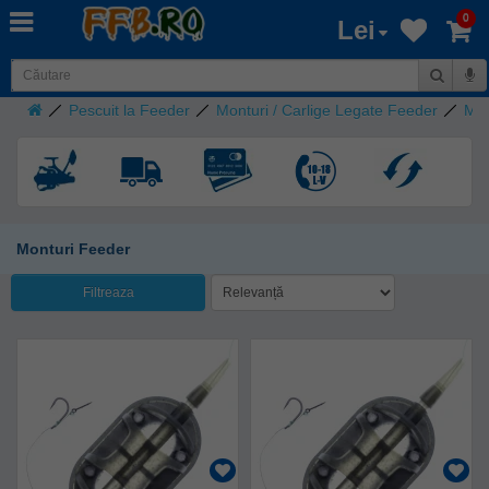
0
Lei
Pescuit la Feeder
Monturi / Carlige Legate Feeder
Mon
Monturi Feeder
Filtreaza