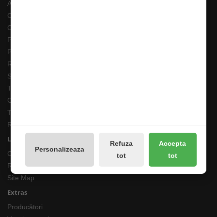
ANPC
Costuri Transport si Transport Gratuit
Cum adaug un anunt in bazar?
Pescarul Faptelor Bune
Prelucrarea datelor GDPR
Retur 90 Zile
Solutionarea online a litigiilor
Transport Extern
Cum comand ?
Termeni si Conditii
Returnari Produse si Garantii
Linkuri Utile
Refuza
Accepta
Personalizeaza
Contacte
tot
tot
Returnări/Garantii Produse
Site Map
Extras
Producători