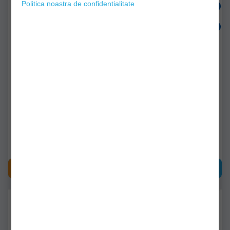
Politica noastra de confidentialitate
Montura Method Feeder
Montura Method Feeder
River Claumar Pellet Xl
Claumar Pellet L 60gr
120gr Carlig Nr 10
Carlig Nr 12
clm222268
clm222237
Livrare imediată!
Livrare imediată!
20,90Lei
16,90Lei
CUMPĂRĂ
CUMPĂRĂ