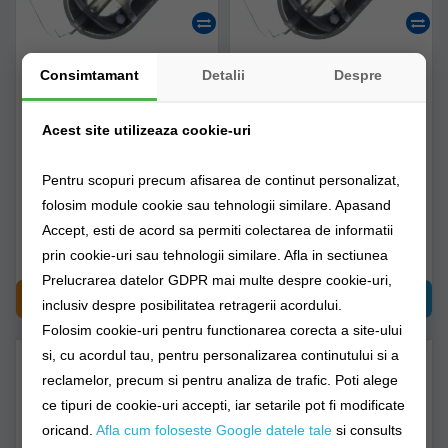
Consimtamant
Detalii
Despre
Montura Method Feeder
Montura Method Feeder
River Claumar Pellet Xl
River Claumar Pellet Xl
100gr Carlig Nr 10
80gr Carlig Nr 10
Acest site utilizeaza cookie-uri
clm222251
clm222244
Pentru scopuri precum afisarea de continut personalizat,
Livrare imediată!
Livrare imediată!
folosim module cookie sau tehnologii similare. Apasand
Accept, esti de acord sa permiti colectarea de informatii
17,90Lei
17,90Lei
prin cookie-uri sau tehnologii similare. Afla in sectiunea
Prelucrarea datelor GDPR mai multe despre cookie-uri,
CUMPĂRĂ
CUMPĂRĂ
inclusiv despre posibilitatea retragerii acordului.
Folosim cookie-uri pentru functionarea corecta a site-ului
si, cu acordul tau, pentru personalizarea continutului si a
reclamelor, precum si pentru analiza de trafic. Poti alege
ce tipuri de cookie-uri accepti, iar setarile pot fi modificate
oricand.
Afla cum foloseste Google datele tale
si consults